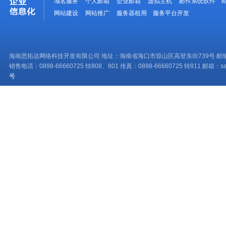
域名服务
个人邮箱
企业邮箱
虚拟主机
邮件系统软件
网站建设
网站推广
服务器租用
服务平台开发
海南思拓达网络科技开发有限公司 地址：海南省海口市琼山区高登东街739号 邮编：
销售电话：0898-66660725 转808、801 传真：0898-66660725 转811 邮箱：sale
号