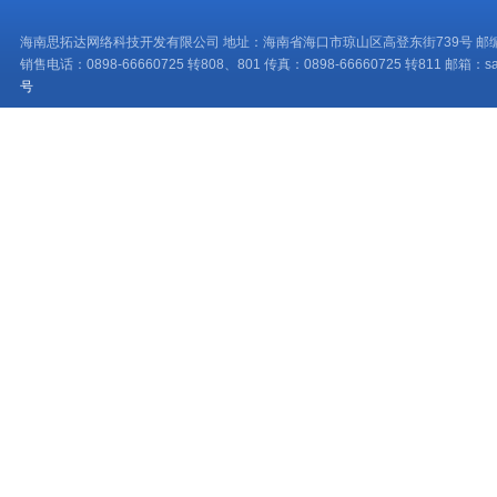
海南思拓达网络科技开发有限公司 地址：海南省海口市琼山区高登东街739号 邮编：
销售电话：0898-66660725 转808、801 传真：0898-66660725 转811 邮箱：sale
号